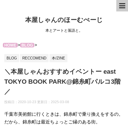
本屋しゃんのほーむぺーじ
本とアートと落語と。
>
>
HOME
BLOG
BLOG
RECCOMEND
本/ZINE
＼本屋しゃんおすすめイベントー east
TOKYO BOOK PARK@錦糸町パルコ3階
／
投稿日：2020-10-23 更新日：
2025-03-08
千葉市美術館に行くときは、錦糸町で乗り換えをするの。
だから、錦糸町は最近ちょっとご縁のある街。