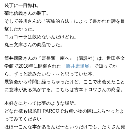
装丁に一目惚れ。
菊地信義さんの装丁。
そして谷川さんの「実験的方法」によって書かれた詩を目
撃したかった。
コカコーラは飲めないんだけどね。
丸三文庫さんの商品でした。
筒井康隆さんの『霊長類 南へ』（講談社）は、世田谷文
学館で2018年に開催された「
筒井康隆展
」で知ってか
ら、ずっと読みたいな～～と思っていた本。
展覧会から時間は経っちゃったけど、ここで出会えたこと
に意味がある気がする。こちらは古本トロワさんの商品。
本好きにとっては夢のような場所。
どなた様も錦糸町 PARCOでお買い物の際にふら〜っとよ
ってみてください。
ほほ〜こんな本があるんだ〜というだけでも、たくさん発