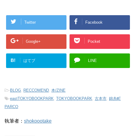
Twitter
Facebook
Google+
Pocket
B!
はてブ
LINE
-
BLOG
,
RECCOMEND
,
本/ZINE
-
eastTOKYOBOOKPARK
,
TOKYOBOOKPARK
,
古本市
,
錦糸町
PARCO
執筆者：
shokoootake