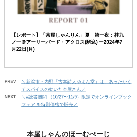
【レポート】「茶屋しゃんりん」夏 第一夜：桂九
ノ一＠アーリーバード・アクロス(駒込) ー2024年7
月22日(月)
PREV
＼新潟市・内野「古本詩人ゆよん堂」は、あったかく
てスパイスの効いた本屋さん／
NEXT
＼#読書週間 （10/27〜11/9）限定でオンラインブック
フェア を特別価格で販売／
本屋しゃんのほーむぺーじ