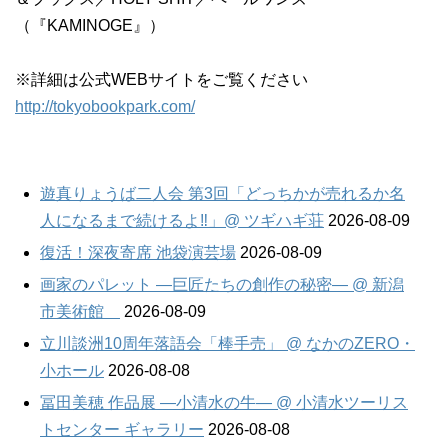
（『KAMINOGE』）
※詳細は公式WEBサイトをご覧ください
http://tokyobookpark.com/
遊真りょうば二人会 第3回「どっちかが売れるか名
人になるまで続けるよ‼」@ ツギハギ荘
2026-08-09
復活！深夜寄席 池袋演芸場
2026-08-09
画家のパレット —巨匠たちの創作の秘密— @ 新潟
市美術館
2026-08-09
立川談洲10周年落語会「棒手売」 @ なかのZERO・
小ホール
2026-08-08
冨田美穂 作品展 —小清水の牛— @ 小清水ツーリス
トセンター ギャラリー
2026-08-08