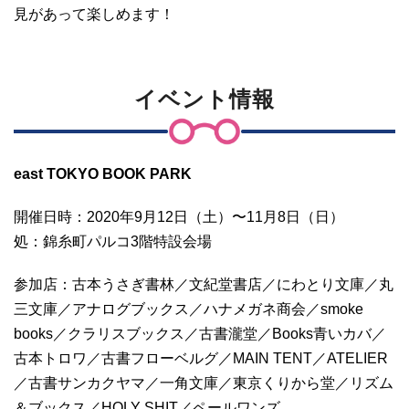
見があって楽しめます！
イベント情報
east TOKYO BOOK PARK
開催日時：2020年9月12日（土）〜11月8日（日）
処：錦糸町パルコ3階特設会場
参加店：古本うさぎ書林／文紀堂書店／にわとり文庫／丸
三文庫／アナログブックス／ハナメガネ商会／smoke
books／クラリスブックス／古書瀧堂／Books青いカバ／
古本トロワ／古書フローベルグ／MAIN TENT／ATELIER
／古書サンカクヤマ／一角文庫／東京くりから堂／リズム
＆ブックス／HOLY SHIT／ペールワンズ