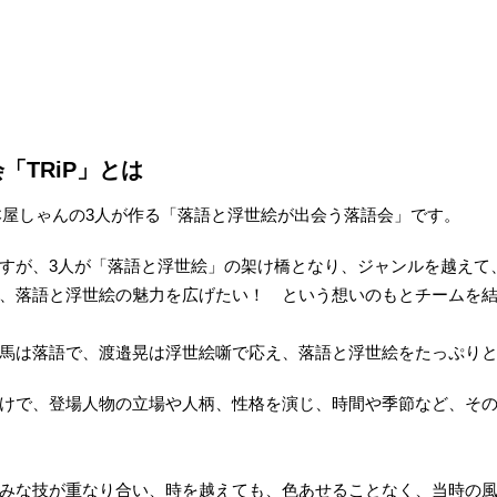
「TRiP」とは
、本屋しゃんの3人が作る「落語と浮世絵が出会う落語会」です。
すが、3人が「落語と浮世絵」の架け橋となり、ジャンルを越えて
、落語と浮世絵の魅力を広げたい！ という想いのもとチームを
馬は落語で、渡邉晃は浮世絵噺で応え、落語と浮世絵をたっぷり
けで、登場人物の立場や人柄、性格を演じ、時間や季節など、そ
みな技が重なり合い、時を越えても、色あせることなく、当時の