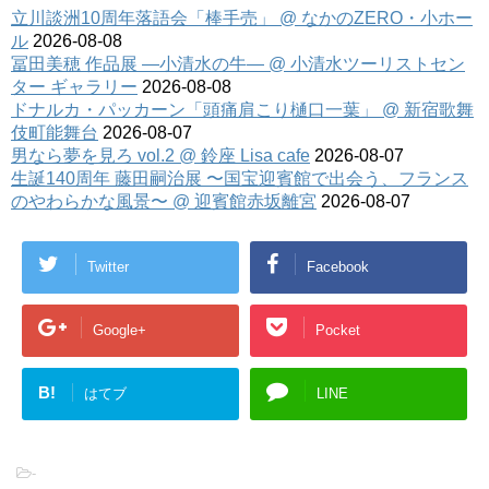
立川談洲10周年落語会「棒手売」 @ なかのZERO・小ホー
ル
2026-08-08
冨田美穂 作品展 —小清水の牛— @ 小清水ツーリストセン
ター ギャラリー
2026-08-08
ドナルカ・パッカーン「頭痛肩こり樋口一葉」 @ 新宿歌舞
伎町能舞台
2026-08-07
男なら夢を見ろ vol.2 @ 鈴座 Lisa cafe
2026-08-07
生誕140周年 藤田嗣治展 〜国宝迎賓館で出会う、フランス
のやわらかな風景〜 @ 迎賓館赤坂離宮
2026-08-07
Twitter
Facebook
Google+
Pocket
B!
はてブ
LINE
-