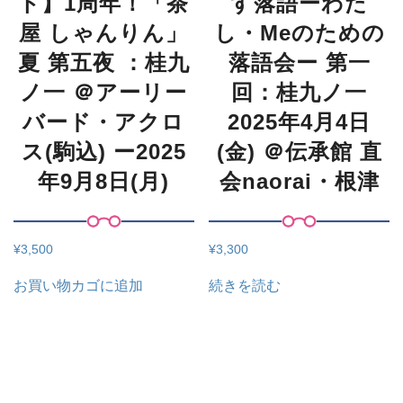
ト】1周年！「茶
す落語ーわた
屋 しゃんりん」
し・Meのための
夏 第五夜 ：桂九
落語会ー 第一
ノ一 ＠アーリー
回：桂九ノ一
バード・アクロ
2025年4月4日
ス(駒込) ー2025
(金) ＠伝承館 直
年9月8日(月)
会naorai・根津
¥
3,500
¥
3,300
お買い物カゴに追加
続きを読む