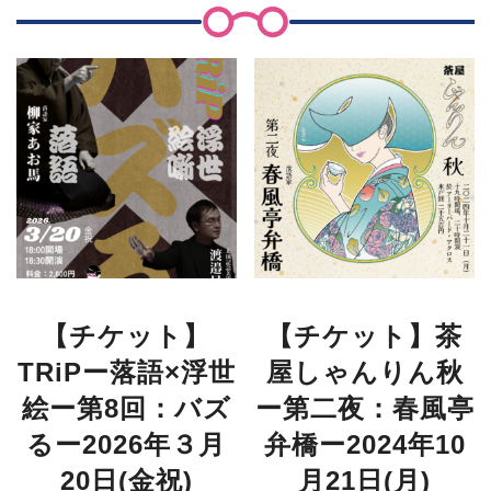
【チケット】
【チケット】茶
TRiPー落語×浮世
屋しゃんりん秋
絵ー第8回：バズ
ー第二夜：春風亭
るー2026年３月
弁橋ー2024年10
20日(金祝)
月21日(月)