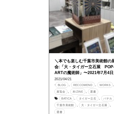
＼本でも楽しむ千葉市美術館の
会:「大・タイガー立石展 POP
ARTの魔術師」〜2021年7月4
2021/04/21
-
,
,
BLOG
RECCOMEND
WORKS
,
,
展覧会
本/ZINE
選書
,
,
BATICA
タイガー立石
バチカ
,
,
千葉市美術館
大・タイガー立石展
選書