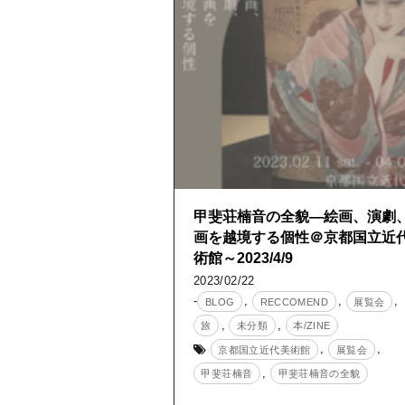
甲斐荘楠音の全貌―絵画、演劇
画を越境する個性＠京都国立近
術館～2023/4/9
2023/02/22
-
,
,
,
BLOG
RECCOMEND
展覧会
,
,
旅
未分類
本/ZINE
,
,
京都国立近代美術館
展覧会
,
甲斐荘楠音
甲斐荘楠音の全貌