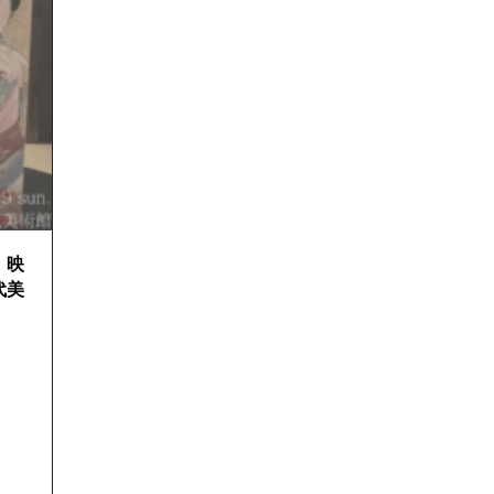
、映
代美