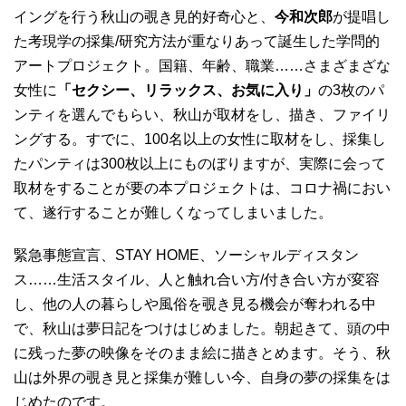
イングを行う秋山の覗き見的好奇心と、
今和次郎
が提唱し
た考現学の採集/研究方法が重なりあって誕生した学問的
アートプロジェクト。国籍、年齢、職業……さまざまざな
女性に
「セクシー、リラックス、お気に入り」
の3枚のパ
ンティを選んでもらい、秋山が取材をし、描き、ファイリ
ングする。すでに、100名以上の女性に取材をし、採集し
たパンティは300枚以上にものぼりますが、実際に会って
取材をすることが要の本プロジェクトは、コロナ禍におい
て、遂行することが難しくなってしまいました。
緊急事態宣言、STAY HOME、ソーシャルディスタン
ス……生活スタイル、人と触れ合い方/付き合い方が変容
し、他の人の暮らしや風俗を覗き見る機会が奪われる中
で、秋山は夢日記をつけはじめました。朝起きて、頭の中
に残った夢の映像をそのまま絵に描きとめます。そう、秋
山は外界の覗き見と採集が難しい今、自身の夢の採集をは
じめたのです。