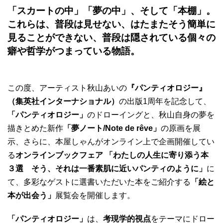
「スカートの中」「夢の中」、そして「本棚」。
これらは、普段は見せない、はたまたそう簡単に
見ることができない、普段は隠されている個々の
癖や哲学がつまっている物語。
この度、アーティスト秋山あいの
『パンティオロジー』
（集英社インターナショナル）
の出版1周年を記念して、
「パンティオロジー」
のドローイングと、秋山自身の夢を
描きとめた新作
「夢ノート/Note de rêve」
の原画を展
示、さらに、本屋しゃんがオンライン上で企画開催してい
る
オンラインブックフェア 「わたしの人生に寄り添う本
３選 そう、それは一番素肌に近いパンティのように」
に
て、多彩なゲストに選書いただいた本をご紹介する
「絵と
本が出会う」
展覧会を開催します。
「パンティオロジー」
は、
考現学的視点
をテーマにドロー