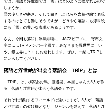
では、落語と浮世絵では「雪」はどのように描かれるので
しょうか。
雪の冷たさや寒さ、そして白さ…これらを言葉や絵で表現
するのはとても難しそうですが、どうやら落語にも浮世絵
にも「雪」の豊かな表現があるようです。
さあ、今回も落語に浮世絵噺に、JAZZピアノに、寄席文
字に……TRiPメンバー全員で、みなさまを異世界に、い
や、銀世界に？！ にお連れします。ぜひ、一緒にTRiPし
にいらしてください。
落語と浮世絵が出会う落語会「TRiP」とは
「TRiP」は、柳家あお馬、渡邉晃、本屋しゃんの3人が作
る「落語と浮世絵が出会う落語会」です。
それぞれ活動するフィールドは違いますが、3人が「落語
と浮世絵」の架け橋となり、ジャンルを越えて、落語と浮