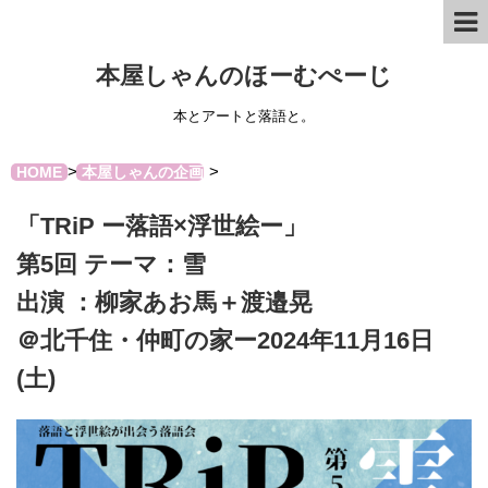
本屋しゃんのほーむぺーじ
本とアートと落語と。
>
>
HOME
本屋しゃんの企画
「TRiP ー落語×浮世絵ー」
第5回 テーマ：雪
出演 ：柳家あお馬＋渡邉晃
＠北千住・仲町の家ー2024年11月16日
(土)