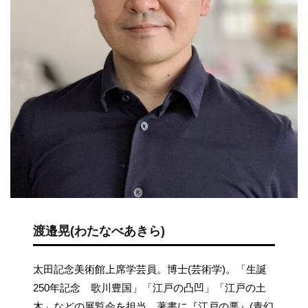
渡邉晃(わたなべあきら)
太田記念美術館上席学芸員。博士(芸術学)。「生誕
250年記念 歌川豊国」「江戸の凸凹」「江戸の土
木」などの展覧会を担当。著書に『江戸の悪』(青幻