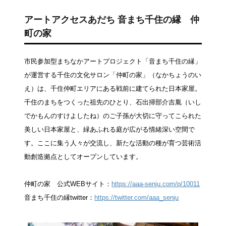
アートアクセスあだち
音まち千住の縁 仲
町の家
市民参加型まちなかアートプロジェクト「音まち千住の縁」
が運営する千住の文化サロン「仲町の家」（なかちょうのい
え）は、千住仲町エリアにある戦前に建てられた日本家屋。
千住のまちをつくった祖先のひとり、石出掃部介吉胤（いし
でかもんのすけよしたね）のご子孫が大切に守ってこられた
美しい日本家屋と、緑あふれる庭が広がる情緒深い空間で
す。ここに集う人々が交流し、新たな活動の種が育つ芸術活
動創造拠点としてオープンしています。
仲町の家 公式WEBサイト：
https://aaa-senju.com/p/10011
音まち千住の縁twitter：
https://twitter.com/aaa_senju