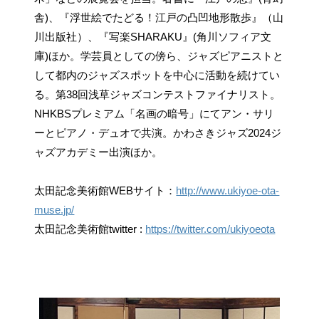
舎)、『浮世絵でたどる！江戸の凸凹地形散歩』（山
川出版社）、『写楽SHARAKU』(角川ソフィア文
庫)ほか。学芸員としての傍ら、ジャズピアニストと
して都内のジャズスポットを中心に活動を続けてい
る。第38回浅草ジャズコンテストファイナリスト。
NHKBSプレミアム「名画の暗号」にてアン・サリ
ーとピアノ・デュオで共演。かわさきジャズ2024ジ
ャズアカデミー出演ほか。
太田記念美術館WEBサイト：
http://www.ukiyoe-ota-
muse.jp/
太田記念美術館twitter :
https://twitter.com/ukiyoeota