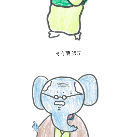
ぞう蔵 師匠