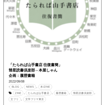
「たられば山手書店 往復書簡」
彗星読書倶楽部⇔本屋しゃん
企画：履歴書籍
2022/09/08
-
,
,
BLOG
NEWS
本/ZINE
,
,
,
,
ZINE
たられば山手書店
履歴書籍
彗星読書倶楽部
,
文フリ
文学フリマ東京