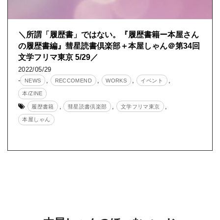
＼所謂「履歴書」ではない。『履歴書籍ー本屋さん
の履歴書編』彗星読書倶楽部＋本屋しゃん＠第34回
文学フリマ東京 5/29／
2022/05/29
-
,
,
,
,
NEWS
RECCOMEND
WORKS
イベント
本/ZINE
,
,
,
履歴書籍
彗星読書倶楽部
文学フリマ東京
本屋しゃん