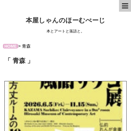
本屋しゃんのほーむぺーじ
本とアートと落語と。
>
青森
HOME
「 青森 」