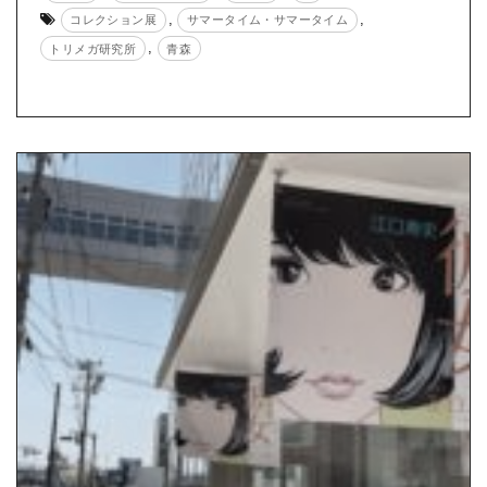
,
,
コレクション展
サマータイム・サマータイム
,
トリメガ研究所
青森