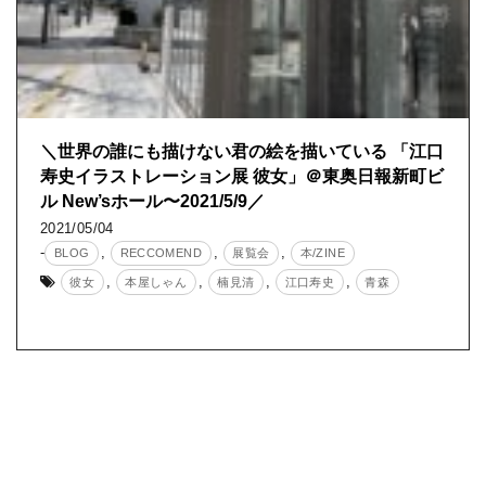
＼世界の誰にも描けない君の絵を描いている 「江口
寿史イラストレーション展 彼女」＠東奥日報新町ビ
ル New’sホール〜2021/5/9／
2021/05/04
-
,
,
,
BLOG
RECCOMEND
展覧会
本/ZINE
,
,
,
,
彼女
本屋しゃん
楠見清
江口寿史
青森