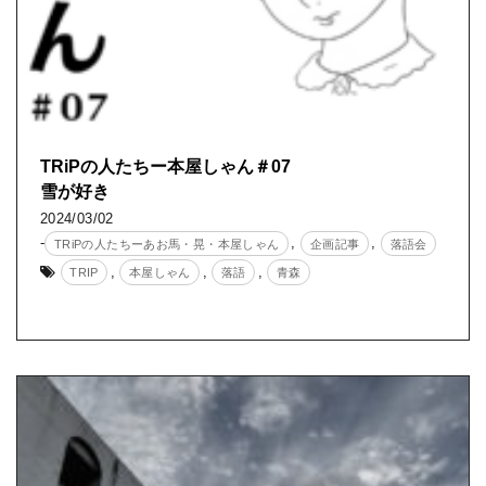
TRiPの人たちー本屋しゃん＃07
雪が好き
2024/03/02
-
,
,
TRiPの人たちーあお馬・晃・本屋しゃん
企画記事
落語会
,
,
,
TRIP
本屋しゃん
落語
青森