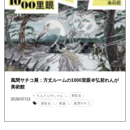
風間サチコ展：方丈ルームの1000里眼＠弘前れんが
美術館
-
,
ちんどんやしゃん
展覧会
2026/07/13
,
,
展覧会
青森
風間サチコ