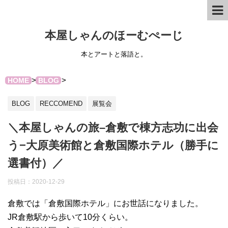
本屋しゃんのほーむぺーじ
本とアートと落語と。
>
>
HOME
BLOG
BLOG
RECCOMEND
展覧会
＼本屋しゃんの旅–倉敷で棟方志功に出会
う−大原美術館と倉敷国際ホテル（勝手に
選書付）／
投稿日：
2020-12-29
倉敷では「倉敷国際ホテル」にお世話になりました。
JR倉敷駅から歩いて10分くらい。