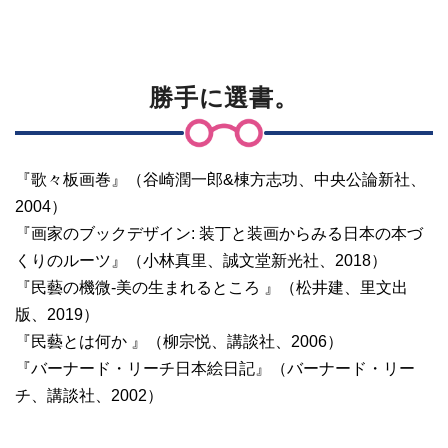
勝手に選書。
『歌々板画巻』（谷崎潤一郎&棟方志功、中央公論新社、
2004）
『画家のブックデザイン: 装丁と装画からみる日本の本づ
くりのルーツ』（小林真里、誠文堂新光社、2018）
『民藝の機微-美の生まれるところ 』（松井建、里文出
版、2019）
『民藝とは何か 』（柳宗悦、講談社、2006）
『バーナード・リーチ日本絵日記』（バーナード・リー
チ、講談社、2002）