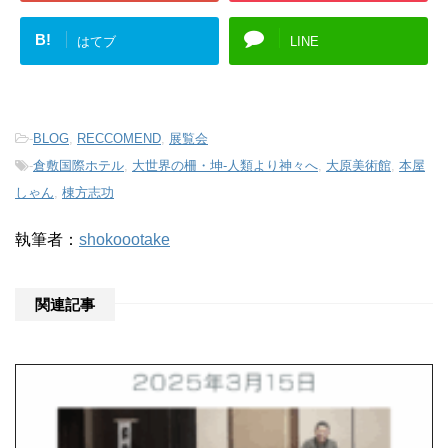
B!
はてブ
LINE
-
BLOG
,
RECCOMEND
,
展覧会
-
倉敷国際ホテル
,
大世界の柵・坤-人類より神々へ
,
大原美術館
,
本屋
しゃん
,
棟方志功
執筆者：
shokoootake
関連記事