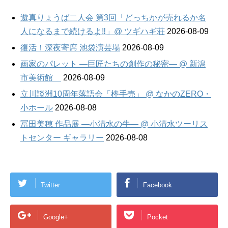
遊真りょうば二人会 第3回「どっちかが売れるか名
人になるまで続けるよ‼」@ ツギハギ荘
2026-08-09
復活！深夜寄席 池袋演芸場
2026-08-09
画家のパレット —巨匠たちの創作の秘密— @ 新潟
市美術館
2026-08-09
立川談洲10周年落語会「棒手売」 @ なかのZERO・
小ホール
2026-08-08
冨田美穂 作品展 —小清水の牛— @ 小清水ツーリス
トセンター ギャラリー
2026-08-08
Twitter
Facebook
Google+
Pocket