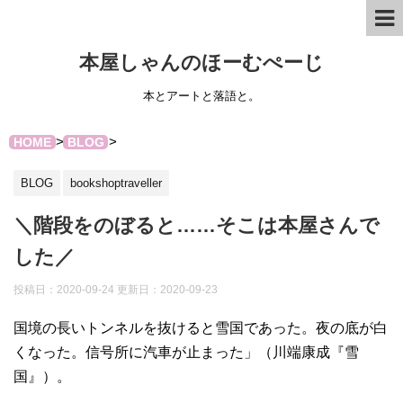
本屋しゃんのほーむぺーじ
本とアートと落語と。
>
>
HOME
BLOG
BLOG
bookshoptraveller
＼階段をのぼると……そこは本屋さんで
した／
投稿日：2020-09-24 更新日：
2020-09-23
国境の長いトンネルを抜けると雪国であった。夜の底が白
くなった。信号所に汽車が止まった」（川端康成『雪
国』）。