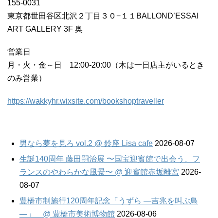
155-0031
東京都世田谷区北沢２丁目３０−１１BALLOND’ESSAI
ART GALLERY 3F 奥
営業日
月・火・金～日 12:00-20:00（木は一日店主がいるとき
のみ営業）
https://wakkyhr.wixsite.com/bookshoptraveller
男なら夢を見ろ vol.2 @ 鈴座 Lisa cafe
2026-08-07
生誕140周年 藤田嗣治展 〜国宝迎賓館で出会う、フ
ランスのやわらかな風景〜 @ 迎賓館赤坂離宮
2026-
08-07
豊橋市制施行120周年記念「うずら —吉兆を叫ぶ鳥
—」 @ 豊橋市美術博物館
2026-08-06