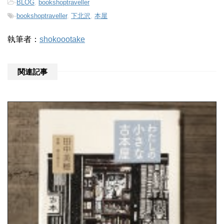
-
BLOG
,
bookshoptraveller
-
bookshoptraveller
,
下北沢
,
本屋
執筆者：
shokoootake
関連記事