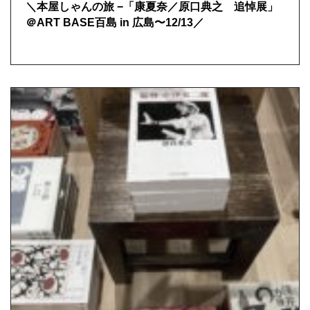
＼本屋しゃんの旅 −「康夏奈／原口典之 追悼展」
＠ART BASE百島 in 広島〜12/13／